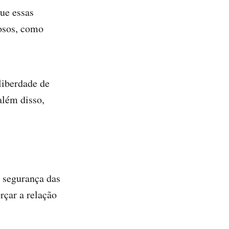
que essas
iosos, como
liberdade de
além disso,
 segurança das
rçar a relação