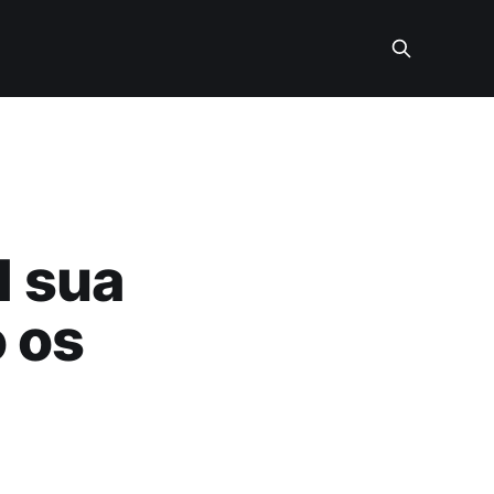
l sua
o os