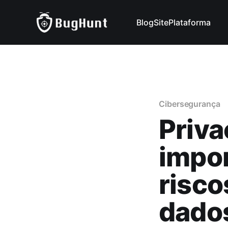
Blog
Site
Plataforma
Cibersegurança
Priva
impor
risco
dado