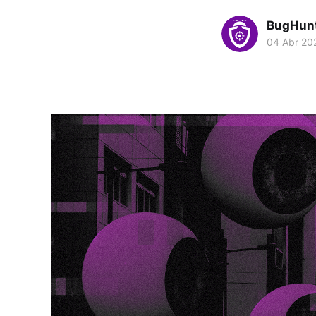
BugHun
04 Abr 20