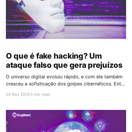
O que é fake hacking? Um
ataque falso que gera prejuízos
O universo digital evoluiu rápido, e com ele também
cresceu a sofisticação dos golpes cibernéticos. Entre
eles, há uma que parece inofensiva, mas não é: o
04 Nov 2025
3 min read
fake hacking, ou falso hacking. Diferente de um
ataque tradicional, que busca roubar dados ou
comprometer sistemas, o fake hacking simula uma
invasão para