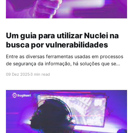
Um guia para utilizar Nuclei na
busca por vulnerabilidades
Entre as diversas ferramentas usadas em processos
de segurança da informação, há soluções que se
destacam por permitir automação e padronização de
09 Dez 2025
3 min read
testes. O Nuclei, um scanner de vulnerabilidades de
código aberto, é uma dessas opções. Ele não
substitui metodologias completas de avaliação, mas
pode apoiar verificações estruturadas e repetitivas,