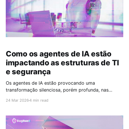
Como os agentes de IA estão
impactando as estruturas de TI
e segurança
Os agentes de IA estão provocando uma
transformação silenciosa, porém profunda, nas
estruturas de TI. Mais do que automatizar tarefas,
24 Mar 2026
4 min read
eles introduzem um novo modelo operacional:
sistemas que percebem, decidem e agem de forma
autônoma. Esse movimento já deixou de ser
experimental. Segundo o Work Trend Index 2025, da