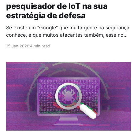
pesquisador de IoT na sua
estratégia de defesa
Se existe um “Google” que muita gente na segurança
conhece, e que muitos atacantes também, esse nome
é Shodan. Mas aqui vai um ponto importante: o
15 Jan 2026
4 min read
Shodan não foi feito para “invadir” nada. Ele foi
criado para indexar dispositivos conectados à
internet e tornar visível o que, na prática, já