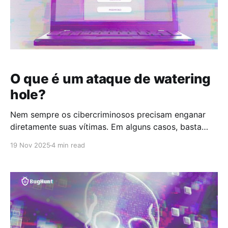
O que é um ataque de watering
hole?
Nem sempre os cibercriminosos precisam enganar
diretamente suas vítimas. Em alguns casos, basta
comprometer o lugar onde elas costumam estar. É
19 Nov 2025
4 min read
isso que acontece em um ataque de watering hole,
uma técnica de invasão que transforma sites
legítimos em armadilhas digitais. Neste artigo, você
vai entender como esse ataque funciona