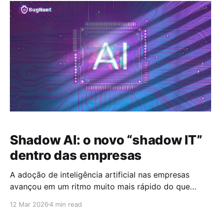
comprometido, o impacto vai muito além de um post
indevido. É nesse contexto que o Account Takeover
ganha
Shadow AI: o novo “shadow IT”
dentro das empresas
A adoção de inteligência artificial nas empresas
avançou em um ritmo muito mais rápido do que
qualquer política de governança conseguiu
12 Mar 2026
4 min read
acompanhar. Ferramentas como ChatGPT, Claude,