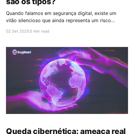
são os tipos?
Quando falamos em segurança digital, existe um
vilão silencioso que ainda representa um risco
significativo para empresas e aplicações web: a
02 Set 2025
3 min read
injeção cega. Esse tipo de ataque explora falhas em
sistemas que usam linguagens estruturadas para
consultar dados. O invasor não recebe mensagens de
erro explícitas, mas mesmo assim consegue
Queda cibernética: ameaça real