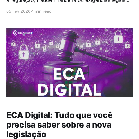
impostas a bancos e fintechs. Esse enquadramento,
05 Fev 2026
4 min read
embora correto, é limitado. Em um ambiente digital
cada vez mais complexo, em que identidade, acesso
e dados pessoais se tornaram ativos sensíveis, o KYC
passou a ocupar um
ECA Digital: Tudo que você
precisa saber sobre a nova
legislação