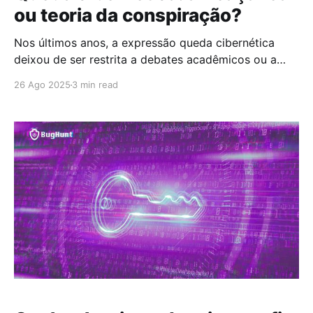
ou teoria da conspiração?
Nos últimos anos, a expressão queda cibernética
deixou de ser restrita a debates acadêmicos ou a
narrativas de ficção científica. Hoje, ela aparece cada
26 Ago 2025
3 min read
vez mais em relatórios de cibersegurança,
discussões governamentais e na imprensa
internacional. A crescente digitalização de
infraestruturas críticas, como de usinas de energia a
sistemas financeiros,