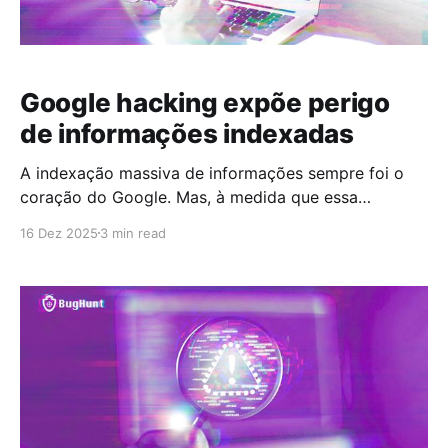
Google hacking expõe perigo
de informações indexadas
A indexação massiva de informações sempre foi o
coração do Google. Mas, à medida que essa
capacidade cresceu, também aumentou a exposição
16 Dez 2025
3 min read
involuntária de dados sensíveis. O fenômeno
conhecido como google hacking, ou Google Dorks,
mostra como consultas avançadas na busca podem
revelar documentos privados, pastas expostas,
planilhas sigilosas, logins