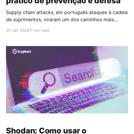
prático de prevenção e defesa
Supply chain attacks, em português ataques à cadeia
de suprimentos, viraram um dos caminhos mais
eficientes para comprometer organizações sem
20 Jan 2026
7 min read
“bater de frente” na sua infraestrutura. Em vez de
explorar diretamente um sistema bem protegido, o
atacante mira um elo confiável: um fornecedor, uma
dependência open source, um plugin, uma
Shodan: Como usar o