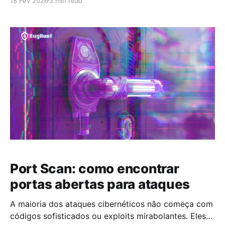
18 Fev 2026
3 min read
acessíveis, mas continuam ali - diretórios
esquecidos, arquivos antigos, subdomínios de teste
ou serviços mal documentados. Tornar visível esse
“lado oculto” de sistemas e aplicações é um passo
essencial
Port Scan: como encontrar
portas abertas para ataques
A maioria dos ataques cibernéticos não começa com
códigos sofisticados ou exploits mirabolantes. Eles