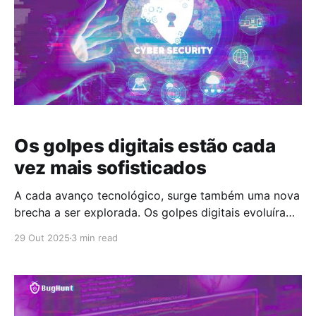
Os golpes digitais estão cada
vez mais sofisticados
A cada avanço tecnológico, surge também uma nova
brecha a ser explorada. Os golpes digitais evoluíram
na mesma velocidade que a transformação digital. O
29 Out 2025
3 min read
cenário atual exige mais do que firewalls e antivírus.
Exige maturidade digital: a capacidade de integrar
segurança, tecnologia e cultura em todos os níveis
da organização.