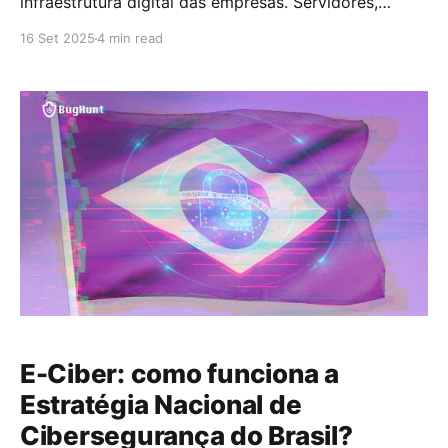
infraestrutura digital das empresas. Servidores,
redes, aplicações e dados funcionam em camadas
16 Set 2025
4 min read
digitais que tornam os recursos físicos mais flexíveis
e escaláveis. Essa abordagem aumenta a eficiência e
a velocidade, mas também muda a forma como a
segurança precisa ser pensada.
E-Ciber: como funciona a
Estratégia Nacional de
Cibersegurança do Brasil?