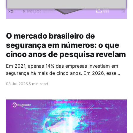
O mercado brasileiro de
segurança em números: o que
cinco anos de pesquisa revelam
Em 2021, apenas 14% das empresas investiam em
segurança há mais de cinco anos. Em 2026, esse
número chegou a 67%. Cinco anos foram suficientes
03 Jul 2026
5 min read
para que a maioria do mercado cruzasse a fronteira
da maturidade operacional. Esses dados fazem
parte do Brazilian CyberSecurity Index, uma série
histórica conduzida pela