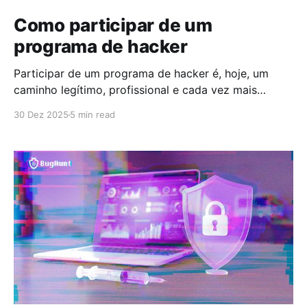
Como participar de um
programa de hacker
Participar de um programa de hacker é, hoje, um
caminho legítimo, profissional e cada vez mais
valorizado dentro da cibersegurança. Longe da
30 Dez 2025
5 min read
imagem estereotipada de invasões ilegais, esse tipo
de programa faz parte de uma estratégia clara:
permitir que especialistas encontrem falhas de
segurança antes que elas sejam exploradas por