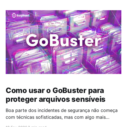
interferências externas, até que os phreakers
começaram a fazer a pergunta que ninguém queria
ouvir: “E se a rede estiver confiando demais em
Como usar o GoBuster para
proteger arquivos sensíveis
Boa parte dos incidentes de segurança não começa
com técnicas sofisticadas, mas com algo mais
simples: recursos que nunca deveriam estar