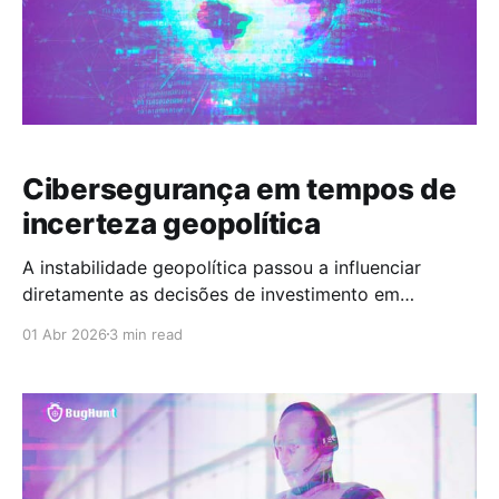
Cibersegurança em tempos de
incerteza geopolítica
A instabilidade geopolítica passou a influenciar
diretamente as decisões de investimento em
tecnologia e risco nas empresas. Mais do que um
01 Abr 2026
3 min read
fator externo, esse cenário vem pressionando
organizações a revisar estratégias, especialmente no
campo da cibersegurança. A pesquisa Global Digital
Trust Insights 2026, da PwC, mostra que esse
movimento já