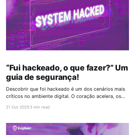
“Fui hackeado, o que fazer?” Um
guia de segurança!
Descobrir que foi hackeado é um dos cenários mais
críticos no ambiente digital. O coração acelera, os
alertas disparam e, de repente, tudo que parecia
21 Out 2025
3 min read
estável entra em modo de crise. Para as empresas,
isso pode significar muito mais do que a perda de
dados, pode representar paralisação operacional,
dano