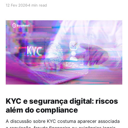
começam com algo muito mais básico: observar o
12 Fev 2026
4 min read
terreno. Em ambientes digitais, isso significa
identificar quais portas estão abertas, quais serviços
estão rodando e onde pode existir uma brecha. É
exatamente aí que entra o port
KYC e segurança digital: riscos
além do compliance
A discussão sobre KYC costuma aparecer associada
a regulação, fraude financeira ou exigências legais