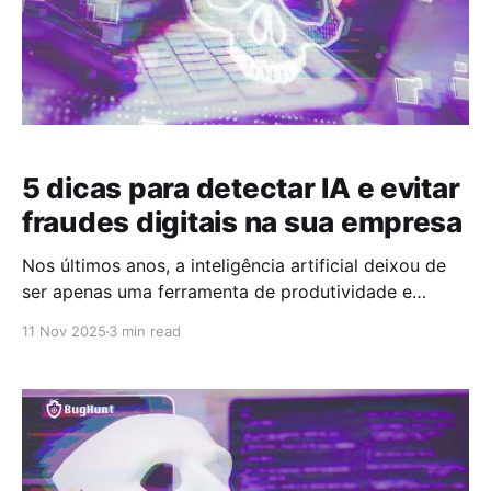
5 dicas para detectar IA e evitar
fraudes digitais na sua empresa
Nos últimos anos, a inteligência artificial deixou de
ser apenas uma ferramenta de produtividade e
passou a ser uma nova fronteira para o cibercrime. O
11 Nov 2025
3 min read
que antes era feito com e-mails mal escritos e
mensagens suspeitas, agora é elaborado com textos
impecáveis, vozes clonadas e vídeos hiper-realistas.
Segundo o Data