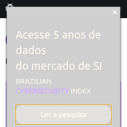
Acesse 5 anos de
dados
BugHunt
do mercado de SI
BRAZILIAN
CYBERSECURITY
INDEX
Ler a pesquisa