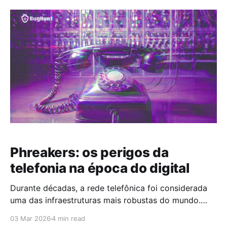
Copilot e outros assistentes baseados em IA já
fazem parte da rotina de milhares de profissionais,
muitas vezes sem qualquer validação da área de
Phreakers: os perigos da
telefonia na época do digital
Durante décadas, a rede telefônica foi considerada
uma das infraestruturas mais robustas do mundo.
Estável, controlada por grandes operadoras e
03 Mar 2026
4 min read
distante do usuário comum, parecia imune a