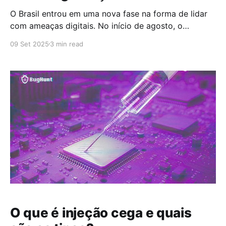
O Brasil entrou em uma nova fase na forma de lidar
com ameaças digitais. No início de agosto, o
governo federal publicou o Decreto nº 12.573, que
09 Set 2025
3 min read
institui a Estratégia Nacional de Cibersegurança (E-
Ciber). A medida não é apenas burocrática:
representa a consolidação da segurança digital como
política de
O que é injeção cega e quais