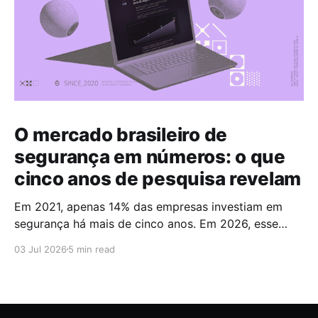
O mercado brasileiro de
segurança em números: o que
cinco anos de pesquisa revelam
Em 2021, apenas 14% das empresas investiam em
segurança há mais de cinco anos. Em 2026, esse
número chegou a 67%. Cinco anos foram suficientes
03 Jul 2026
5 min read
para que a maioria do mercado cruzasse a fronteira
da maturidade operacional. Esses dados fazem
parte do Brazilian CyberSecurity Index, uma série
histórica conduzida pela