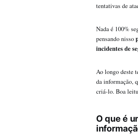
tentativas de at
Nada é 100% segu
p
pensando nisso
incidentes de s
Ao longo deste t
da informação, q
criá-lo. Boa leit
O que é u
informaç