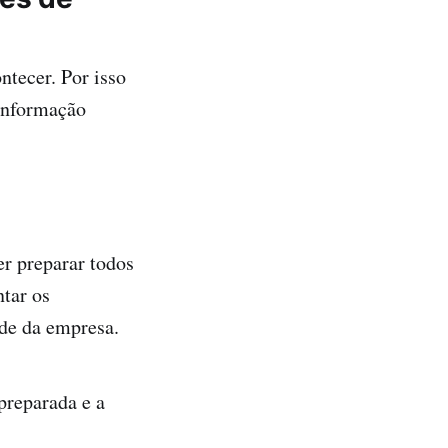
tecer. Por isso
 informação
er preparar todos
ntar os
ade da empresa.
preparada e a