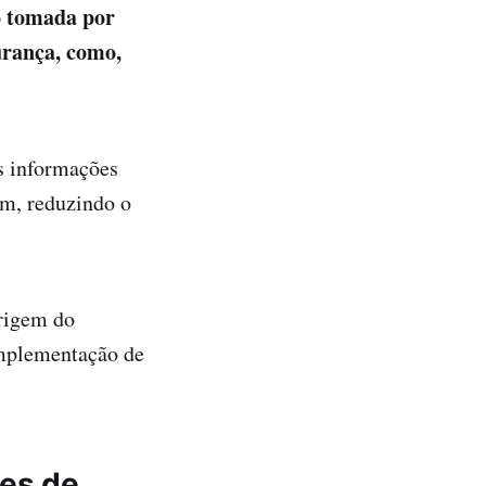
o tomada por
urança, como,
as informações
ém, reduzindo o
origem do
 implementação de
tes de