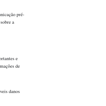
unicação pré-
 sobre a
rtantes e
ormações de
íveis danos