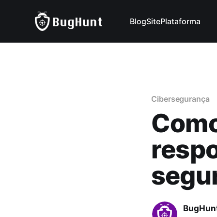
Blog
Site
Plataforma
Cibersegurança
Como 
respo
segu
BugHun