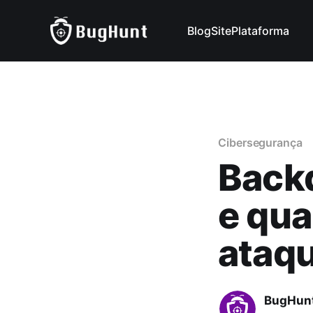
Blog
Site
Plataforma
Cibersegurança
Backd
e qua
ataq
BugHun