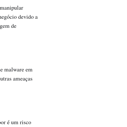
 manipular
negócio devido a
agem de
 de malware em
outras ameaças
or é um risco