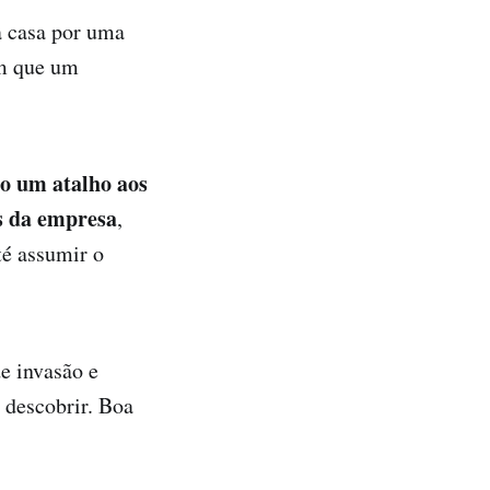
a casa por uma
im que um
o um atalho aos
os da empresa
,
té assumir o
e invasão e
a descobrir. Boa