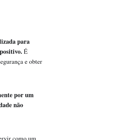
lizada para
positivo.
É
egurança e obter
mente por um
idade não
servir como um