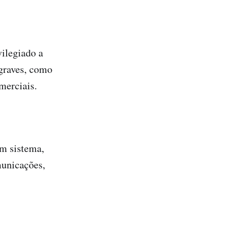
ilegiado a
 graves, como
merciais.
um sistema,
municações,