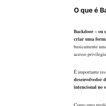
O que é B
Backdoor – ou e
criar uma forma
basicamente uma 
acesso privilegi
É importante res
desenvolvedor d
intencional no 
Como uma medid