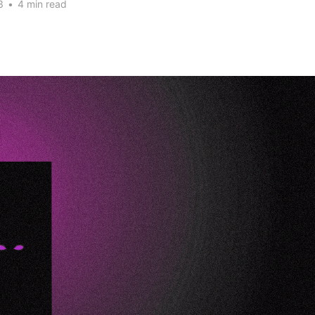
3
•
4 min read