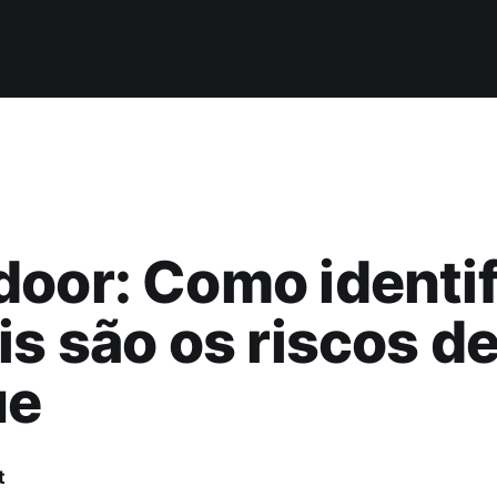
oor: Como identif
is são os riscos d
ue
t