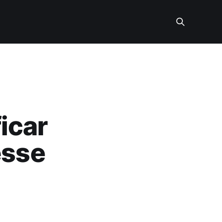
icar
esse