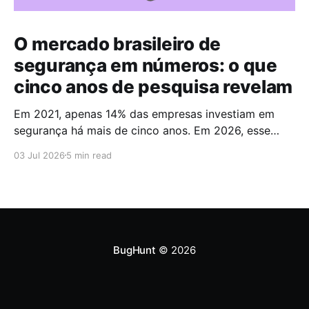
O mercado brasileiro de
segurança em números: o que
cinco anos de pesquisa revelam
Em 2021, apenas 14% das empresas investiam em
segurança há mais de cinco anos. Em 2026, esse
número chegou a 67%. Cinco anos foram suficientes
03 Jul 2026
5 min read
para que a maioria do mercado cruzasse a fronteira
da maturidade operacional. Esses dados fazem
parte do Brazilian CyberSecurity Index, uma série
histórica conduzida pela
BugHunt
© 2026