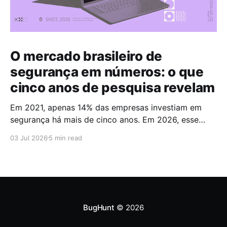
O mercado brasileiro de
segurança em números: o que
cinco anos de pesquisa revelam
Em 2021, apenas 14% das empresas investiam em
segurança há mais de cinco anos. Em 2026, esse
número chegou a 67%. Cinco anos foram suficientes
03 Jul 2026
5 min read
para que a maioria do mercado cruzasse a fronteira
da maturidade operacional. Esses dados fazem
parte do Brazilian CyberSecurity Index, uma série
histórica conduzida pela
BugHunt
© 2026