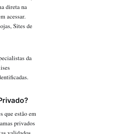
ma direta na
em acessar.
jas, Sites de
ecialistas da
lises
entificadas.
Privado?
es que estão em
ramas privados
tas validados