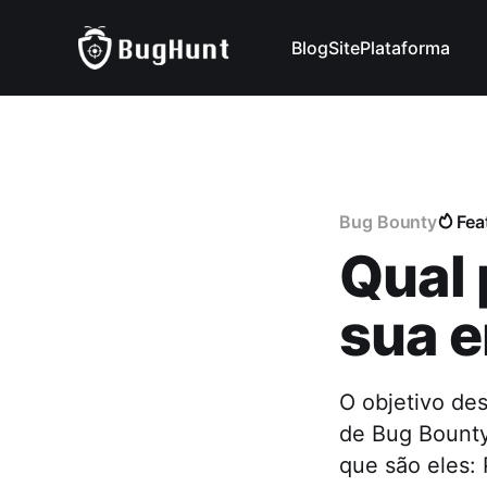
Blog
Site
Plataforma
Bug Bounty
Fea
Qual 
sua 
O objetivo de
de Bug Bounty
que são eles: 