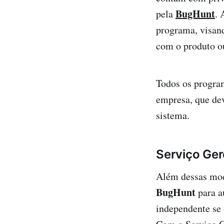
BugHunt
pela
. 
programa, visan
com o produto ou
Todos os progr
empresa, que dev
sistema.
Serviço Ge
Além dessas mod
BugHunt
para a
independente se 