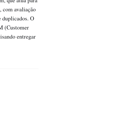
m, que atua para
, com avaliação
e duplicados. O
SM (Customer
isando entregar