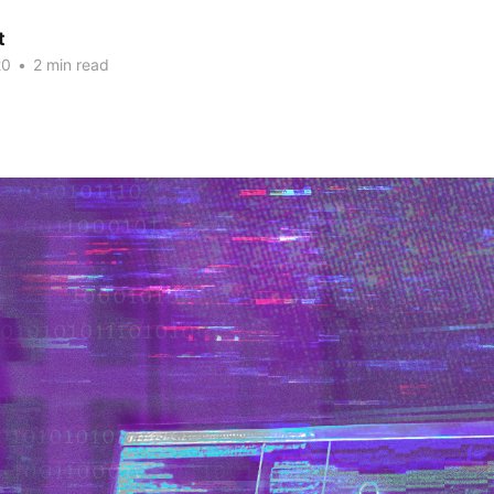
t
20
•
2 min read