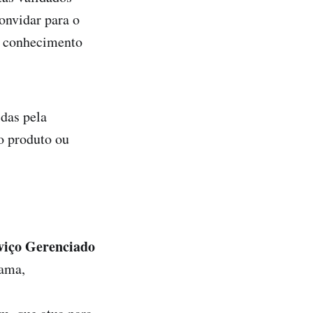
onvidar para o
e conhecimento
idas pela
o produto ou
viço Gerenciado
rama,