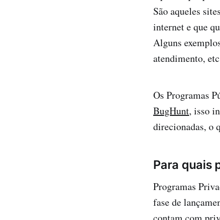
São aqueles site
internet e que q
Alguns exemplos
atendimento, etc
Os Programas Púb
BugHunt
, isso 
direcionadas, o 
Para quais 
Programas Privad
fase de lançame
contam com priva