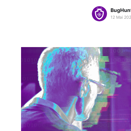
BugHun
12 Mai 20