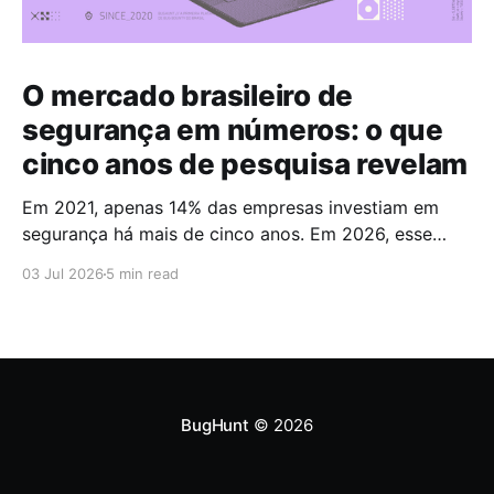
O mercado brasileiro de
segurança em números: o que
cinco anos de pesquisa revelam
Em 2021, apenas 14% das empresas investiam em
segurança há mais de cinco anos. Em 2026, esse
número chegou a 67%. Cinco anos foram suficientes
03 Jul 2026
5 min read
para que a maioria do mercado cruzasse a fronteira
da maturidade operacional. Esses dados fazem
parte do Brazilian CyberSecurity Index, uma série
histórica conduzida pela
BugHunt
© 2026