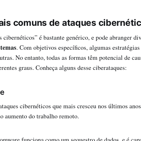
is comuns de ataques cibernéti
 cibernéticos” é bastante genérico, e pode abranger d
istemas
. Com objetivos específicos, algumas estratégias
tras. No entanto, todas as formas têm potencial de ca
erentes graus. Conheça alguns desse ciberataques:
e
ataques cibernéticos que mais cresceu nos últimos anos
ao aumento do trabalho remoto.
somware
funciona como um sequestro de dados, e é cap