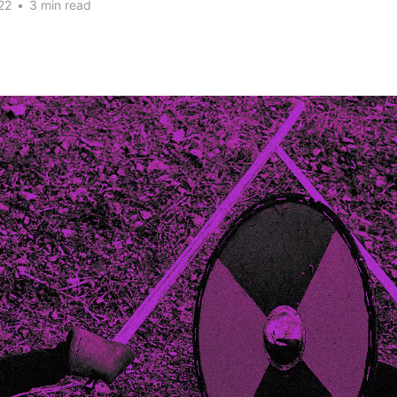
22
•
3 min read