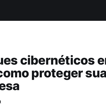
es cibernéticos 
 como proteger su
esa
t