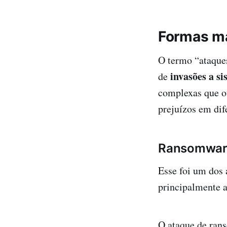
Formas ma
O termo “ataques
invasões a s
de
complexas que ou
prejuízos em dif
Ransomwar
Esse foi um dos 
principalmente 
O ataque de
ran