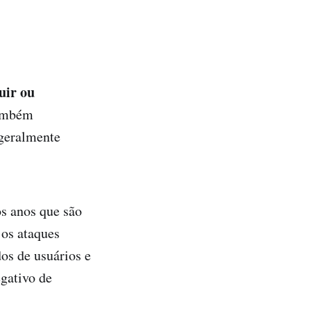
uir ou
ambém
 geralmente
s anos que são
 os ataques
os de usuários e
egativo de