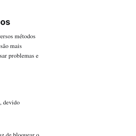
cos
iversos métodos
 são mais
usar problemas e
, devido
az de bloquear o