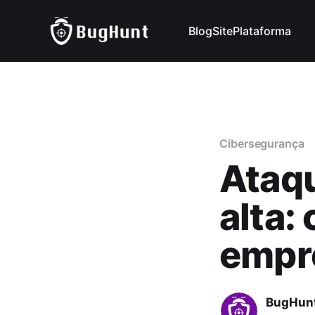
Blog
Site
Plataforma
Cibersegurança
Ataqu
alta:
empr
BugHun