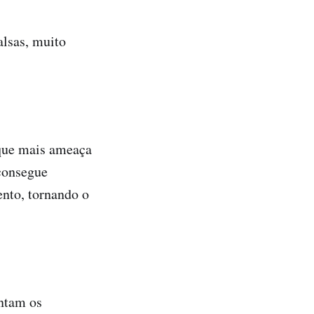
alsas, muito
 que mais ameaça
 consegue
ento, tornando o
ntam os