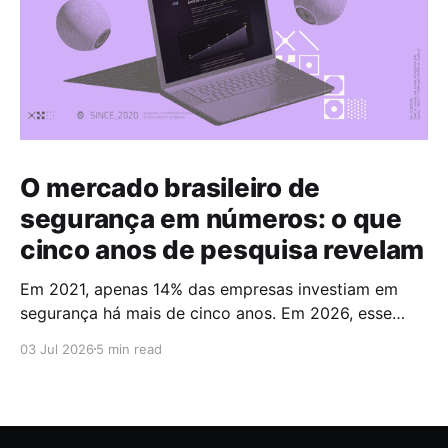
O mercado brasileiro de
segurança em números: o que
cinco anos de pesquisa revelam
Em 2021, apenas 14% das empresas investiam em
segurança há mais de cinco anos. Em 2026, esse
número chegou a 67%. Cinco anos foram suficientes
03 Jul 2026
5 min read
para que a maioria do mercado cruzasse a fronteira
da maturidade operacional. Esses dados fazem
parte do Brazilian CyberSecurity Index, uma série
histórica conduzida pela