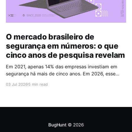
O mercado brasileiro de
segurança em números: o que
cinco anos de pesquisa revelam
Em 2021, apenas 14% das empresas investiam em
segurança há mais de cinco anos. Em 2026, esse
número chegou a 67%. Cinco anos foram suficientes
03 Jul 2026
5 min read
para que a maioria do mercado cruzasse a fronteira
da maturidade operacional. Esses dados fazem
parte do Brazilian CyberSecurity Index, uma série
histórica conduzida pela
BugHunt
© 2026