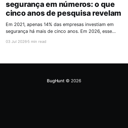
segurança em números: o que
cinco anos de pesquisa revelam
Em 2021, apenas 14% das empresas investiam em
segurança há mais de cinco anos. Em 2026, esse
número chegou a 67%. Cinco anos foram suficientes
03 Jul 2026
5 min read
para que a maioria do mercado cruzasse a fronteira
da maturidade operacional. Esses dados fazem
parte do Brazilian CyberSecurity Index, uma série
histórica conduzida pela
BugHunt
© 2026