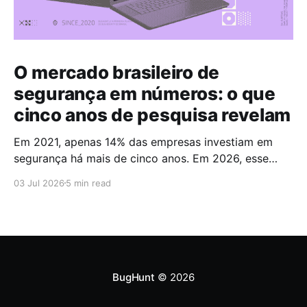
O mercado brasileiro de
segurança em números: o que
cinco anos de pesquisa revelam
Em 2021, apenas 14% das empresas investiam em
segurança há mais de cinco anos. Em 2026, esse
número chegou a 67%. Cinco anos foram suficientes
03 Jul 2026
5 min read
para que a maioria do mercado cruzasse a fronteira
da maturidade operacional. Esses dados fazem
parte do Brazilian CyberSecurity Index, uma série
histórica conduzida pela
BugHunt
© 2026