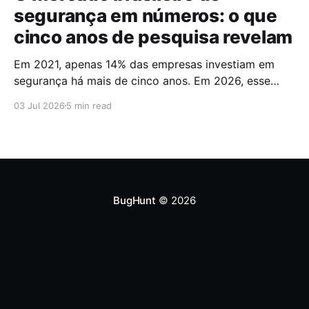
segurança em números: o que
cinco anos de pesquisa revelam
Em 2021, apenas 14% das empresas investiam em
segurança há mais de cinco anos. Em 2026, esse
número chegou a 67%. Cinco anos foram suficientes
03 Jul 2026
5 min read
para que a maioria do mercado cruzasse a fronteira
da maturidade operacional. Esses dados fazem
parte do Brazilian CyberSecurity Index, uma série
histórica conduzida pela
BugHunt
© 2026