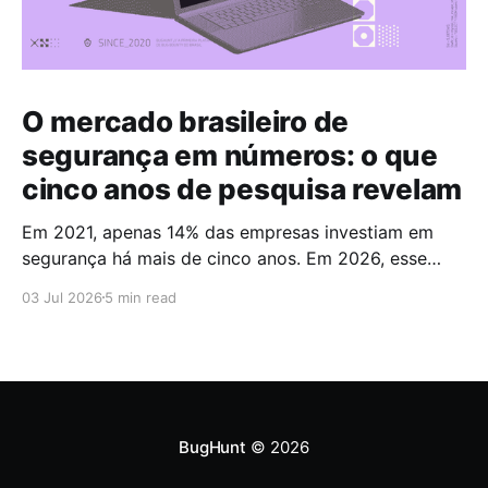
O mercado brasileiro de
segurança em números: o que
cinco anos de pesquisa revelam
Em 2021, apenas 14% das empresas investiam em
segurança há mais de cinco anos. Em 2026, esse
número chegou a 67%. Cinco anos foram suficientes
03 Jul 2026
5 min read
para que a maioria do mercado cruzasse a fronteira
da maturidade operacional. Esses dados fazem
parte do Brazilian CyberSecurity Index, uma série
histórica conduzida pela
BugHunt
© 2026