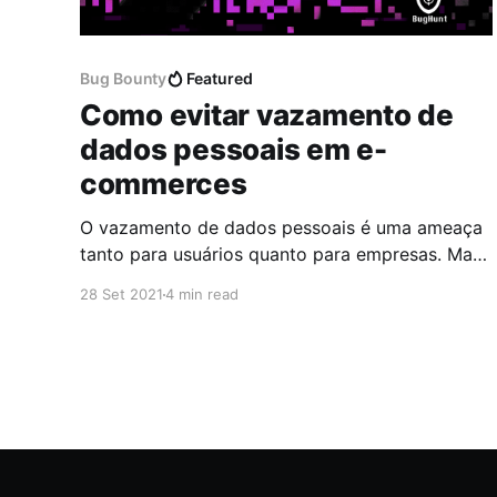
Bug Bounty
Featured
Como evitar vazamento de
dados pessoais em e-
commerces
O vazamento de dados pessoais é uma ameaça
tanto para usuários quanto para empresas. Mas
você sabia que é possível contar com a ajuda
28 Set 2021
4 min read
de hackers para manter seu ecommerce seguro?
Confira!