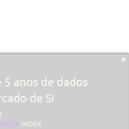
 5 anos de dados
cado de SI
N
URITY
INDEX