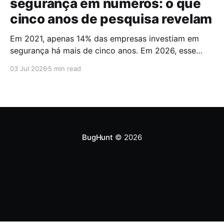
segurança em números: o que
cinco anos de pesquisa revelam
Em 2021, apenas 14% das empresas investiam em
segurança há mais de cinco anos. Em 2026, esse
número chegou a 67%. Cinco anos foram suficientes
03 Jul 2026
5 min read
para que a maioria do mercado cruzasse a fronteira
da maturidade operacional. Esses dados fazem
parte do Brazilian CyberSecurity Index, uma série
histórica conduzida pela
BugHunt
© 2026