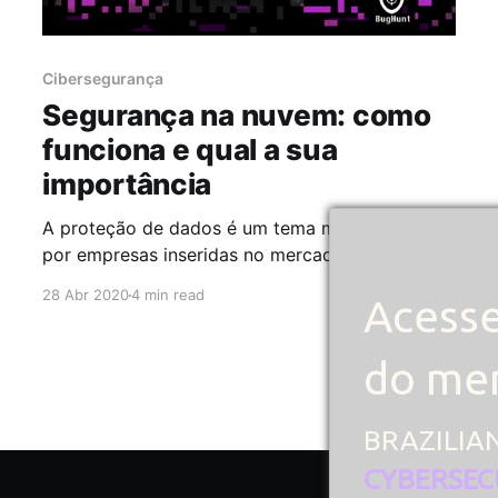
Cibersegurança
Segurança na nuvem: como
funciona e qual a sua
importância
A proteção de dados é um tema muito discutido
por empresas inseridas no mercado atual, e
dentre as estratégias adotadas para essa
28 Abr 2020
4 min read
Acesse
questão, a segurança na nuvem é certamente
uma das mais citadas por especialistas.
Lembrando que a nuvem permite que qualquer
do mer
dispositivo conectado à internet tenha acesso a
dados,
BRAZILIA
CYBERSEC