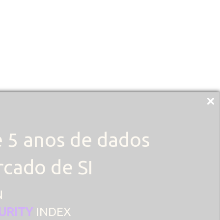
 5 anos de dados
cado de SI
N
URITY
INDEX