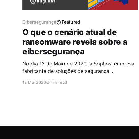
Cibersegurança
Featured
O que o cenário atual de
ransomware revela sobre a
cibersegurança
No dia 12 de Maio de 2020, a Sophos, empresa
fabricante de soluções de segurança,
disponibilizou uma pesquisa independente com
18 Mai 2020
2 min read
milhares de gerentes de TI e segurança da
informação, em 26 países (somente no Brasil,
foram 200 participantes). Esta pesquisa [1]
identificou e constatou vários pontos valiosos,
como por exemplo: