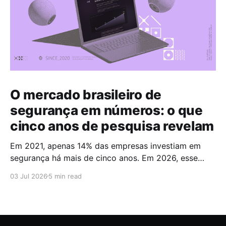
O mercado brasileiro de
segurança em números: o que
cinco anos de pesquisa revelam
Em 2021, apenas 14% das empresas investiam em
segurança há mais de cinco anos. Em 2026, esse
número chegou a 67%. Cinco anos foram suficientes
03 Jul 2026
5 min read
para que a maioria do mercado cruzasse a fronteira
da maturidade operacional. Esses dados fazem
parte do Brazilian CyberSecurity Index, uma série
histórica conduzida pela