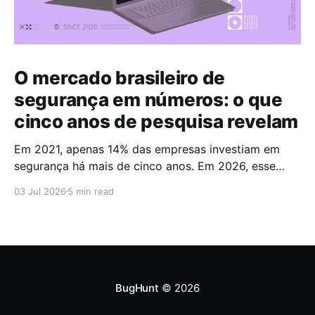
O mercado brasileiro de
segurança em números: o que
cinco anos de pesquisa revelam
Em 2021, apenas 14% das empresas investiam em
segurança há mais de cinco anos. Em 2026, esse
número chegou a 67%. Cinco anos foram suficientes
03 Jul 2026
5 min read
para que a maioria do mercado cruzasse a fronteira
da maturidade operacional. Esses dados fazem
parte do Brazilian CyberSecurity Index, uma série
histórica conduzida pela
BugHunt
© 2026