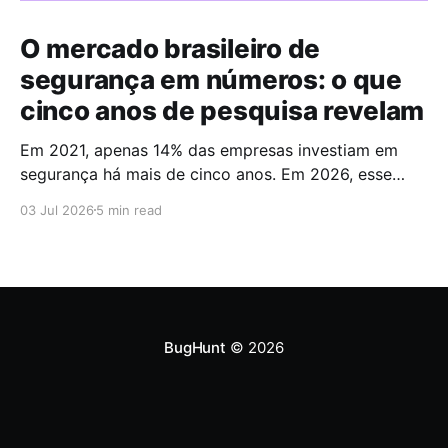
O mercado brasileiro de
segurança em números: o que
cinco anos de pesquisa revelam
Em 2021, apenas 14% das empresas investiam em
segurança há mais de cinco anos. Em 2026, esse
número chegou a 67%. Cinco anos foram suficientes
03 Jul 2026
5 min read
para que a maioria do mercado cruzasse a fronteira
da maturidade operacional. Esses dados fazem
parte do Brazilian CyberSecurity Index, uma série
histórica conduzida pela
BugHunt
© 2026